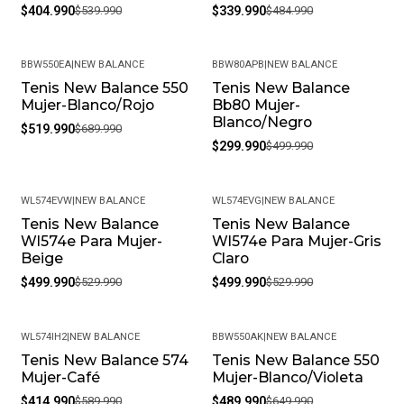
$404.990
$539.990
$339.990
$484.990
BBW550EA
|
NEW BALANCE
BBW80APB
|
NEW BALANCE
Tenis New Balance 550
Tenis New Balance
-25%
-40%
Mujer-Blanco/Rojo
Bb80 Mujer-
Blanco/Negro
$519.990
$689.990
$299.990
$499.990
WL574EVW
|
NEW BALANCE
WL574EVG
|
NEW BALANCE
Tenis New Balance
Tenis New Balance
-6%
-6%
Wl574e Para Mujer-
Wl574e Para Mujer-Gris
Beige
Claro
$499.990
$529.990
$499.990
$529.990
WL574IH2
|
NEW BALANCE
BBW550AK
|
NEW BALANCE
Tenis New Balance 574
Tenis New Balance 550
-30%
-25%
Mujer-Café
Mujer-Blanco/Violeta
$414.990
$589.990
$489.990
$649.990