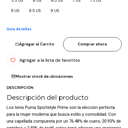
5.5 US
6 US
6.5 US
7 US
7.5 US
8 US
8.5 US
9 US
Guía de tallas
Agregar al Carrito
Comprar ahora
Agregar a la lista de favoritos
Mostrar stock de ubicaciones
DESCRIPCIÓN
Descripción del producto
Los tenis Puma Sportstyle Prime son la elección perfecta
para la mujer moderna que busca estilo y comodidad. Con
una capellada compuesta por un 76.48% de cuero, 20.93% de
sintético y 2.59% de textil, estos tenis ofrecen una apariencia