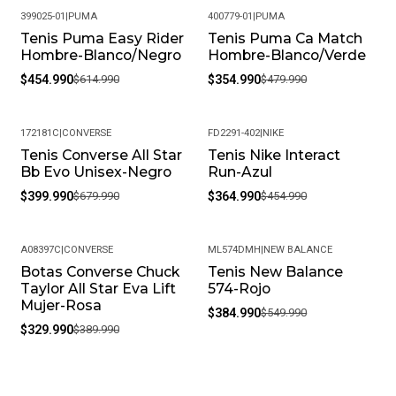
399025-01
|
PUMA
400779-01
|
PUMA
Tenis Puma Easy Rider
Tenis Puma Ca Match
-26%
-26%
Hombre-Blanco/Negro
Hombre-Blanco/Verde
$454.990
$614.990
$354.990
$479.990
172181C
|
CONVERSE
FD2291-402
|
NIKE
Tenis Converse All Star
Tenis Nike Interact
-41%
-20%
Bb Evo Unisex-Negro
Run-Azul
$399.990
$679.990
$364.990
$454.990
A08397C
|
CONVERSE
ML574DMH
|
NEW BALANCE
Botas Converse Chuck
Tenis New Balance
-15%
-30%
Taylor All Star Eva Lift
574-Rojo
Mujer-Rosa
$384.990
$549.990
$329.990
$389.990