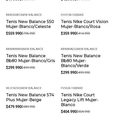
BBW550BC
|
NEW BALANCE
DH3158-102
|
NIKE
Tenis New Balance 550
Tenis Nike Court Vision
-30%
-13%
Mujer-Blanco/Celeste
Mujer-Blanco/Rosa
$559.990
$796.990
$359.990
$414.990
BBW80WMS
|
NEW BALANCE
BBW80ADG
|
NEW BALANCE
Tenis New Balance
Tenis New Balance
-40%
-40%
Bb80 Mujer-Blanco/Gris
Bb80 Mujer-
Blanco/Verde
$299.990
$499.990
$299.990
$499.990
WL574ZSO
|
NEW BALANCE
FV5526-100
|
NIKE
Tenis New Balance 574
Tenis Nike Court
-19%
-20%
Plus Mujer-Beige
Legacy Lift Mujer-
Blanco
$479.990
$589.990
$404.990
$504.990