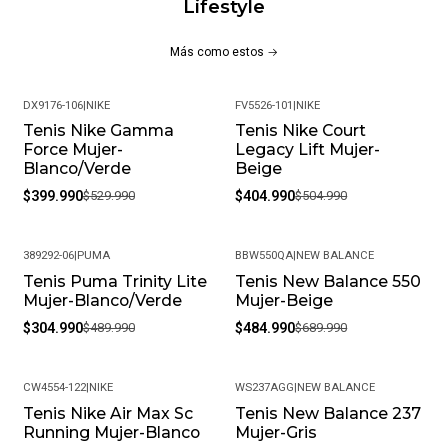
Lifestyle
distribuidores autorizados de la marca, garantizando
autenticidad en cada compra.
Más como estos
¿Cuál es la política de garantías?
Ofrecemos una garantía de 30 días por defectos de
DX9176-106
|
NIKE
FV5526-101
|
NIKE
fabricación. Si encuentras algún inconveniente,
Tenis Nike Gamma
Tenis Nike Court
-25%
-20%
contáctanos y lo resolveremos.
Force Mujer-
Legacy Lift Mujer-
Blanco/Verde
Beige
¿Es posible cambiar la talla?
$399.990
$529.990
$404.990
$504.990
Claro, aceptamos cambios de talla siempre que el
producto esté en perfectas condiciones y con su empaque
original.
389292-06
|
PUMA
BBW550QA
|
NEW BALANCE
¿Cuál es su política de devoluciones?
Tenis Puma Trinity Lite
Tenis New Balance 550
-38%
-30%
Si no estás satisfecho, contamos con una política de
Mujer-Blanco/Verde
Mujer-Beige
devoluciones flexible. Queremos que tu experiencia de
$304.990
$489.990
$484.990
$689.990
compra sea completamente satisfactoria.
CW4554-122
|
NIKE
WS237AGG
|
NEW BALANCE
Tenis Nike Air Max Sc
Tenis New Balance 237
-25%
-30%
Running Mujer-Blanco
Mujer-Gris