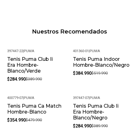
Nuestros Recomendados
397447-22
|
PUMA
401360-01
|
PUMA
Tenis Puma Club Ii
Tenis Puma Indoor
-27%
-26%
Era Hombre-
Hombre-Blanco/Negro
Blanco/Verde
$384.990
$519.990
$284.990
$389.990
400779-07
|
PUMA
397447-07
|
PUMA
Tenis Puma Ca Match
Tenis Puma Club Ii
-26%
-27%
Hombre-Blanco
Era Hombre-
Blanco/Negro
$354.990
$479.990
$284.990
$389.990