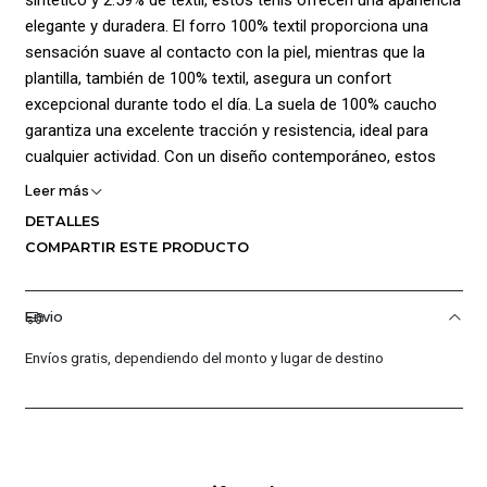
elegante y duradera. El forro 100% textil proporciona una
sensación suave al contacto con la piel, mientras que la
plantilla, también de 100% textil, asegura un confort
excepcional durante todo el día. La suela de 100% caucho
garantiza una excelente tracción y resistencia, ideal para
cualquier actividad. Con un diseño contemporáneo, estos
tenis son perfectos para el uso diario y para destacar en
Leer más
cualquier ocasión.
DETALLES
COMPARTIR ESTE PRODUCTO
¡Ventajas de Comprar en Pacific Sport Colombia!:
Calidad Garantizada.
Envio
Distribuidores Autorizados.
Confianza Total.
Envíos gratis, dependiendo del monto y lugar de destino
Servicio al Cliente Premium.
Preguntas Frecuentes
¿Los productos son originales?
Sí, todos nuestros productos son 100% originales. Somos