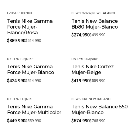
FZ3613-100
|
NIKE
BBW80WWW
|
NEW BALANCE
Tenis Nike Gamma
Tenis New Balance
-24%
-45%
Force Mujer-
Bb80 Mujer-Blanco
Blanco/Rosa
$274.990
$499.990
$389.990
$514.990
DX9176-103
|
NIKE
DN1791-003
|
NIKE
Tenis Nike Gamma
Tenis Nike Cortez
-17%
-25%
Force Mujer-Blanco
Mujer-Beige
$424.990
$514.990
$419.990
$559.990
DX9176-113
|
NIKE
BBW550RF
|
NEW BALANCE
Tenis Nike Gamma
Tenis New Balance 550
-20%
-25%
Force Mujer-Multicolor
Mujer-Blanco
$449.990
$559.990
$574.990
$765.990