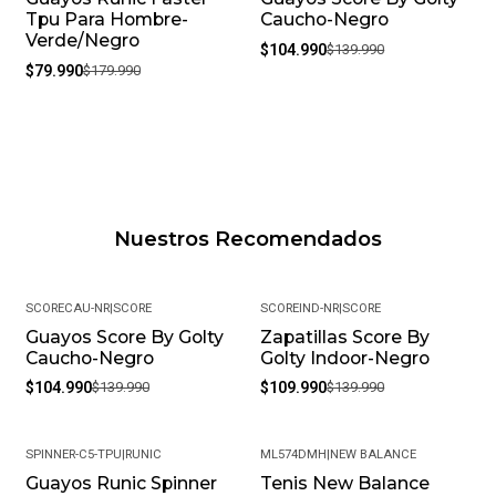
Tpu Para Hombre-
Caucho-Negro
Verde/Negro
$104.990
$139.990
$79.990
$179.990
Nuestros Recomendados
SCORECAU-NR
|
SCORE
SCOREIND-NR
|
SCORE
Guayos Score By Golty
Zapatillas Score By
-25%
-21%
Caucho-Negro
Golty Indoor-Negro
$104.990
$139.990
$109.990
$139.990
SPINNER-C5-TPU
|
RUNIC
ML574DMH
|
NEW BALANCE
Guayos Runic Spinner
Tenis New Balance
-56%
-30%