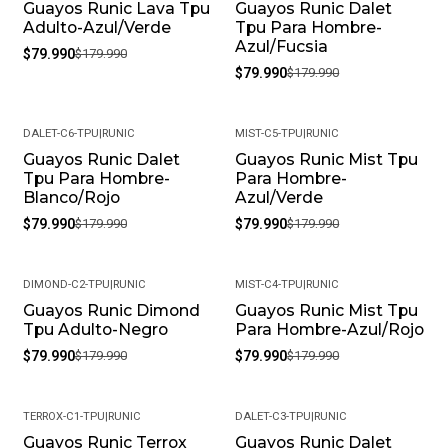
Guayos Runic Lava Tpu
Guayos Runic Dalet
-56%
-56%
Adulto-Azul/Verde
Tpu Para Hombre-
Azul/Fucsia
$79.990
$179.990
$79.990
$179.990
DALET-C6-TPU
|
RUNIC
MIST-C5-TPU
|
RUNIC
Guayos Runic Dalet
Guayos Runic Mist Tpu
-56%
-56%
Tpu Para Hombre-
Para Hombre-
Blanco/Rojo
Azul/Verde
$79.990
$179.990
$79.990
$179.990
DIMOND-C2-TPU
|
RUNIC
MIST-C4-TPU
|
RUNIC
Guayos Runic Dimond
Guayos Runic Mist Tpu
-56%
-56%
Tpu Adulto-Negro
Para Hombre-Azul/Rojo
$79.990
$179.990
$79.990
$179.990
TERROX-C1-TPU
|
RUNIC
DALET-C3-TPU
|
RUNIC
Guayos Runic Terrox
Guayos Runic Dalet
-56%
-56%