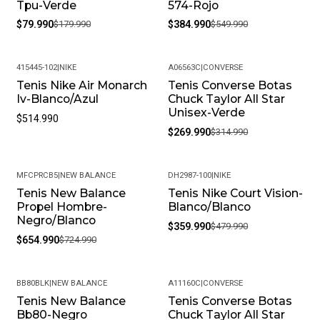
Tpu-Verde
574-Rojo
$79.990
$179.990
$384.990
$549.990
415445-102
|
NIKE
A06563C
|
CONVERSE
Tenis Nike Air Monarch
Tenis Converse Botas
-14%
Iv-Blanco/Azul
Chuck Taylor All Star
Unisex-Verde
$514.990
$269.990
$314.990
MFCPRCB5
|
NEW BALANCE
DH2987-100
|
NIKE
Tenis New Balance
Tenis Nike Court Vision-
-10%
-25%
Propel Hombre-
Blanco/Blanco
Negro/Blanco
$359.990
$479.990
$654.990
$724.990
BB80BLK
|
NEW BALANCE
A11160C
|
CONVERSE
Tenis New Balance
Tenis Converse Botas
-40%
-15%
Bb80-Negro
Chuck Taylor All Star