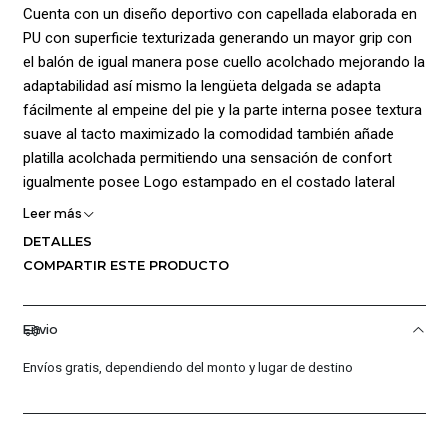
Cuenta con un diseño deportivo con capellada elaborada en
PU con superficie texturizada generando un mayor grip con
el balón de igual manera pose cuello acolchado mejorando la
adaptabilidad así mismo la lengüeta delgada se adapta
fácilmente al empeine del pie y la parte interna posee textura
suave al tacto maximizado la comodidad también añade
platilla acolchada permitiendo una sensación de confort
igualmente posee Logo estampado en el costado lateral
dando mayor estilo; La Suela con tacos en caucho
Leer más
permitiendo un óptimo agarre; ideal para superficies
DETALLES
Artificiales y Naturales; Composición: Capellada PU/Forro
COMPARTIR ESTE PRODUCTO
PU/ Plantilla 100% Nailon/ Suela Caucho
Envio
Envíos gratis, dependiendo del monto y lugar de destino