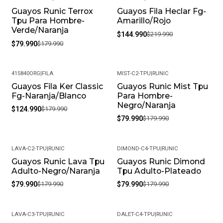
Guayos Runic Terrox
Guayos Fila Heclar Fg-
-56%
-34%
Tpu Para Hombre-
Amarillo/Rojo
Verde/Naranja
$144.990
$219.990
$79.990
$179.990
415840ORG
|
FILA
MIST-C2-TPU
|
RUNIC
Guayos Fila Ker Classic
Guayos Runic Mist Tpu
-31%
-56%
Fg-Naranja/Blanco
Para Hombre-
Negro/Naranja
$124.990
$179.990
$79.990
$179.990
LAVA-C2-TPU
|
RUNIC
DIMOND-C4-TPU
|
RUNIC
Guayos Runic Lava Tpu
Guayos Runic Dimond
-56%
-56%
Adulto-Negro/Naranja
Tpu Adulto-Plateado
$79.990
$179.990
$79.990
$179.990
LAVA-C3-TPU
|
RUNIC
DALET-C4-TPU
|
RUNIC