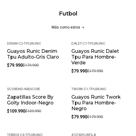
Futbol
Más como estos
DENIM-C2-TPU
|
RUNIC
DALET-C7-TPU
|
RUNIC
Guayos Runic Denim
Guayos Runic Dalet
-56%
-56%
Tpu Adulto-Gris Claro
Tpu Para Hombre-
Verde
$79.990
$179.990
$79.990
$179.990
SCOREIND-NR
|
SCORE
TWORK-C1-TPU
|
RUNIC
Zapatillas Score By
Guayos Runic Twork
-21%
-56%
Golty Indoor-Negro
Tpu Para Hombre-
Negro
$109.990
$139.990
$79.990
$179.990
TERROX-C4-TPU
|
RUNIC
415740YLR
|
FILA