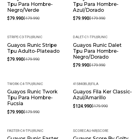
Tpu Para Hombre-
Tpu Para Hombre-
Negro/Verde
Azul/Dorado
$79.990
$179.990
$79.990
$179.990
STRIPE-C3-TPU
|
RUNIC
DALET-C1-TPU
|
RUNIC
Guayos Runic Stripe
Guayos Runic Dalet
-56%
-56%
Tpu Adulto-Plateado
Tpu Para Hombre-
Negro/Dorado
$79.990
$179.990
$79.990
$179.990
TWORK-C4-TPU
|
RUNIC
415840BLB
|
FILA
Guayos Runic Twork
Guayos Fila Ker Classic-
-56%
-31%
Tpu Para Hombre-
Azul/Amarillo
Fucsia
$124.990
$179.990
$79.990
$179.990
FASTER-C4-TPU
|
RUNIC
SCORECAU-NR
|
SCORE
Guayos Runic Faster
Guayos Score By Golty
-56%
-25%