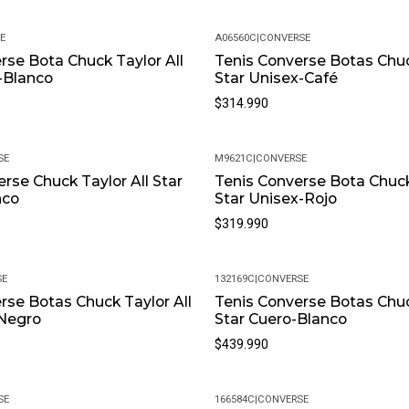
• Peso Del Producto: Ligero, Id
E
A06560C
|
CONVERSE
rse Bota Chuck Taylor All
Tenis Converse Botas Chuc
-Blanco
Star Unisex-Café
$314.990
SE
M9621C
|
CONVERSE
rse Chuck Taylor All Star
Tenis Converse Bota Chuck
nco
Star Unisex-Rojo
$319.990
SE
132169C
|
CONVERSE
rse Botas Chuck Taylor All
Tenis Converse Botas Chuc
-Negro
Star Cuero-Blanco
$439.990
SE
166584C
|
CONVERSE