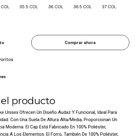
 COL
35.5 COL
36 COL
36.5 COL
37 COL
ito
Comprar ahora
voritos
nes
del producto
ke Unisex Ofrecen Un Diseño Audaz Y Funcional, Ideal Para
lidad. Con Una Suela De Altura Alta/Media, Proporcionan Un
ia Moderna. El Cap Está Fabricado En 100% Poliéster,
encia A Los Elementos. El Forro, También De 100% Poliéster,