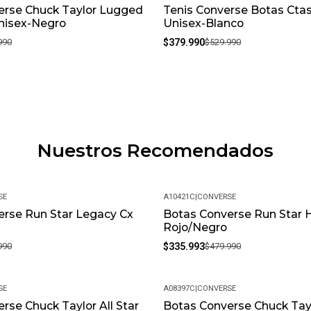
erse Chuck Taylor Lugged
Tenis Converse Botas Ctas
-28%
nisex-Negro
Unisex-Blanco
990
$379.990
$529.990
Nuestros Recomendados
SE
A10421C
|
CONVERSE
erse Run Star Legacy Cx
Botas Converse Run Star H
-30%
Rojo/Negro
990
$335.993
$479.990
SE
A08397C
|
CONVERSE
rse Chuck Taylor All Star
Botas Converse Chuck Tayl
-15%