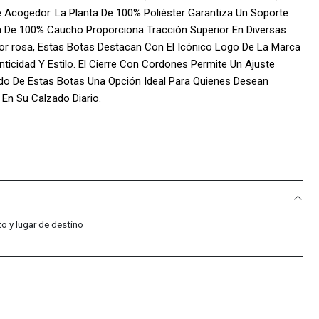
Acogedor. La Planta De 100% Poliéster Garantiza Un Soporte
a De 100% Caucho Proporciona Tracción Superior En Diversas
lor rosa, Estas Botas Destacan Con El Icónico Logo De La Marca
nticidad Y Estilo. El Cierre Con Cordones Permite Un Ajuste
do De Estas Botas Una Opción Ideal Para Quienes Desean
En Su Calzado Diario.
 Sport Colombia!:
acific Sport Colombia, Solo Vendemos Productos Originales,
ad Y Calidad De Cada Par De Tenis.
: Somos Distribuidores Autorizados De La Marca, Lo Que Nos
mas Tendencias Y Modelos Exclusivos.
o y lugar de destino
Compra Incluye Una Garantía De 30 Días Por Defectos De
pres Con Total Confianza.
ional: Nuestro Equipo Está Siempre Disponible Para Ayudarte Con
veniente. Nos Esforzamos Por Ofrecer Un Servicio Al Cliente De
 Experiencia De Compra Sea Impecable.