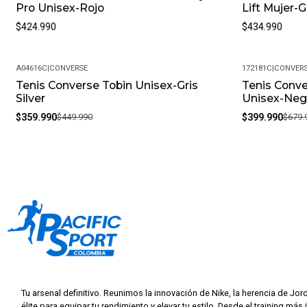
Pro Unisex-Rojo
Lift Mujer-G
$424.990
$434.990
A04616C
|
CONVERSE
172181C
|
CONVER
Tenis Converse Tobin Unisex-Gris
Tenis Conve
-20%
-41%
Silver
Unisex-Neg
$359.990
$449.990
$399.990
$679.
Tu arsenal definitivo. Reunimos la innovación de Nike, la herencia de Jor
élite para equipar tu rendimiento y elevar tu estilo. Desde el training más 