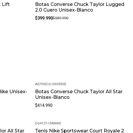
 Lift
Botas Converse Chuck Taylor Lugged
-32%
2.0 Cuero Unisex-Blanco
$399.990
$589.990
A07592C
|
CONVERSE
ike Unisex-
Botas Converse Chuck Taylor All Star
Unisex-Blanco
$414.990
DQ4127-104
|
NIKE
or All Star
Tenis Nike Sportswear Court Royale 2
-31%