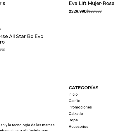
ris
Eva Lift Mujer-Rosa
$329.990
$389.990
SE
rse All Star Bb Evo
ro
990
CATEGORÍAS
Inicio
Carrito
Promociones
Calzado
Ropa
dan y la tecnología de las marcas
Accesorios
intenso hasta el lifestyle más