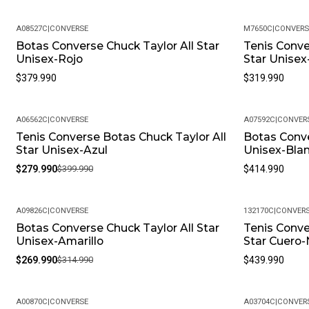
A08527C
|
CONVERSE
M7650C
|
CONVERS
Botas Converse Chuck Taylor All Star
Tenis Conve
Unisex-Rojo
Star Unisex
$379.990
$319.990
A06562C
|
CONVERSE
A07592C
|
CONVER
Tenis Converse Botas Chuck Taylor All
Botas Conve
-30%
Star Unisex-Azul
Unisex-Bla
$279.990
$399.990
$414.990
A09826C
|
CONVERSE
132170C
|
CONVER
Botas Converse Chuck Taylor All Star
Tenis Conve
-14%
Unisex-Amarillo
Star Cuero
$269.990
$314.990
$439.990
A00870C
|
CONVERSE
A03704C
|
CONVER