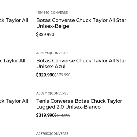
eal Para Uso Diario.
159484C
|
CONVERSE
k Taylor All
Botas Converse Chuck Taylor All Star
Unisex-Beige
$339.990
A08579C
|
CONVERSE
 Taylor All
Botas Converse Chuck Taylor All Star
-13%
Unisex-Azul
$329.990
$379.990
A00871C
|
CONVERSE
k Taylor All
Tenis Converse Botas Chuck Taylor
-38%
Lugged 2.0 Unisex-Blanco
$319.990
$514.990
A03705C
|
CONVERSE