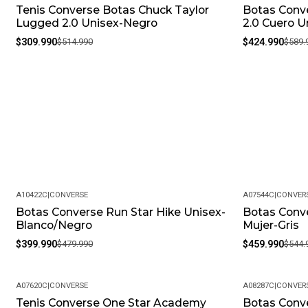
Tenis Converse Botas Chuck Taylor
Botas Conv
-40%
-28%
Lugged 2.0 Unisex-Negro
2.0 Cuero U
$309.990
$514.990
$424.990
$589.
A10422C
|
CONVERSE
A07544C
|
CONVER
Botas Converse Run Star Hike Unisex-
Botas Conv
-17%
-16%
Blanco/Negro
Mujer-Gris
$399.990
$479.990
$459.990
$544.
A07620C
|
CONVERSE
A08287C
|
CONVER
Tenis Converse One Star Academy
Botas Conve