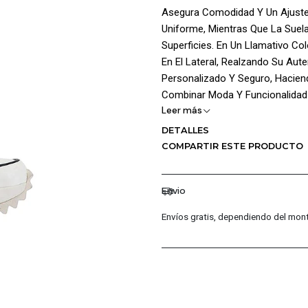
Asegura Comodidad Y Un Ajuste 
Uniforme, Mientras Que La Suel
Superficies. En Un Llamativo Co
En El Lateral, Realzando Su Aute
Personalizado Y Seguro, Hacien
Combinar Moda Y Funcionalidad 
Leer más
¡Ventajas De Comprar En Pacific
DETALLES
COMPARTIR ESTE PRODUCTO
Productos Originales: En P
Garantizando La Autenticid
Distribuidores Autorizados
Envio
Permite Ofrecerte Las Últi
Envíos gratis, dependiendo del mont
Garantía De 30 Días: Cada 
Fabricación, Para Que Com
Atención Al Cliente Excepc
Cualquier Consulta O Incon
Primera Clase Para Que Tu