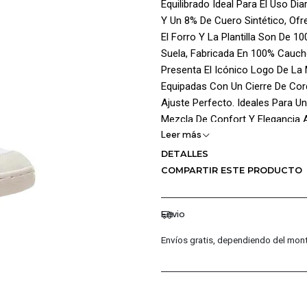
Equilibrado Ideal Para El Uso D
Y Un 8% De Cuero Sintético, Ofr
El Forro Y La Plantilla Son De 1
Suela, Fabricada En 100% Caucho
Presenta El Icónico Logo De La M
Equipadas Con Un Cierre De Cor
Ajuste Perfecto. Ideales Para 
Mezcla De Confort Y Elegancia 
Leer más
¡Ventajas De Comprar En Pacific
DETALLES
COMPARTIR ESTE PRODUCTO
Productos Originales: En P
Garantizando La Autenticid
Distribuidores Autorizados
Envio
Permite Ofrecerte Las Últi
Envíos gratis, dependiendo del mont
Garantía De 30 Días: Cada 
Fabricación, Para Que Com
Atención Al Cliente Excepc
Cualquier Consulta O Incon
Primera Clase Para Que Tu