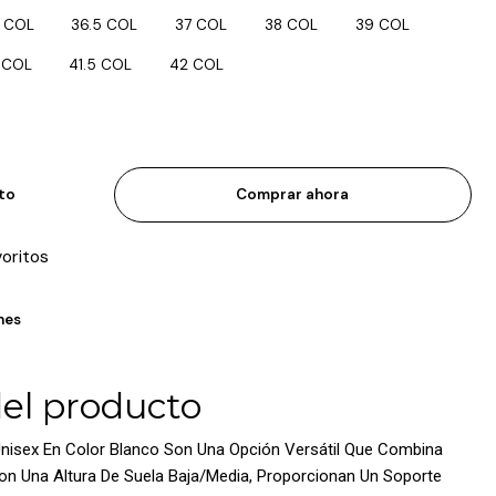
 COL
36.5 COL
37 COL
38 COL
39 COL
 COL
41.5 COL
42 COL
ito
Comprar ahora
voritos
nes
del producto
nisex En Color Blanco Son Una Opción Versátil Que Combina
Con Una Altura De Suela Baja/Media, Proporcionan Un Soporte