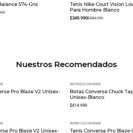
alance 574-Gris
Tenis Nike Court Vision L
-40%
Para Hombre-Blanco
990
$349.990
$584.990
Nuestros Recomendados
SE
A07592C
|
CONVERSE
rse Pro Blaze V2 Unisex-
Botas Converse Chuck Tayl
Unisex-Blanco
$414.990
SE
A09851C
|
CONVERSE
rse Pro Blaze V2 Unisex-
Tenis Converse Pro Blaze 
-19%