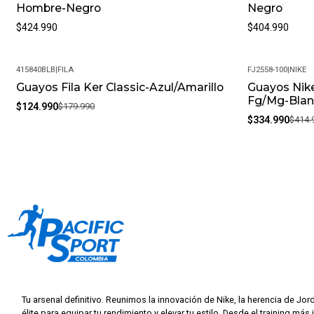
Hombre-Negro
Negro
$424.990
$404.990
415840BLB
|
FILA
FJ2558-100
|
NIKE
Guayos Fila Ker Classic-Azul/Amarillo
Guayos Nike
-31%
-19%
Fg/Mg-Blan
$124.990
$179.990
$334.990
$414.
Tu arsenal definitivo. Reunimos la innovación de Nike, la herencia de Jor
élite para equipar tu rendimiento y elevar tu estilo. Desde el training más 