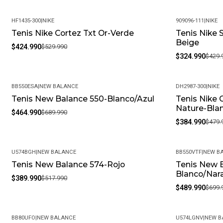
HF1435-300
|
NIKE
909096-111
|
NIKE
Tenis Nike Cortez Txt Or-Verde
Tenis Nike 
-20%
-24%
Beige
$424.990
$529.990
$324.990
$429.
BB550ESA
|
NEW BALANCE
DH2987-300
|
NIKE
Tenis New Balance 550-Blanco/Azul
Tenis Nike 
-33%
-20%
Nature-Bla
$464.990
$689.990
$384.990
$479.
U574BGH
|
NEW BALANCE
BB550VTF
|
NEW B
Tenis New Balance 574-Rojo
Tenis New 
-25%
-30%
Blanco/Nar
$389.990
$517.990
$489.990
$699.
BB80UFO
|
NEW BALANCE
U574LGNV
|
NEW B