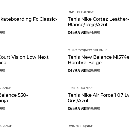
Estés Usando.
• Peso Del Producto: Ligero, Id
DM4044-108
|
NIKE
Skateboarding Fc Classic-
Tenis Nike Cortez Leather
-20%
Blanco/Rojo/Azul
990
$459.990
$574.990
ML574EVW
|
NEW BALANCE
Court Vision Low Next
Tenis New Balance Ml574e
-9%
nco
Hombre-Beige
990
$479.990
$529.990
ALANCE
FQ8714-003
|
NIKE
Balance 550-
Tenis Nike Air Force 1 07 L
-20%
anja
Gris/Azul
990
$659.990
$819.990
ALANCE
DV0736-100
|
NIKE