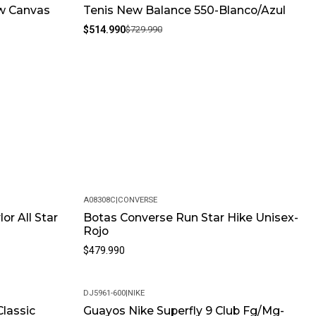
ow Canvas
Tenis New Balance 550-Blanco/Azul
-29%
$514.990
$729.990
A08308C
|
CONVERSE
or All Star
Botas Converse Run Star Hike Unisex-
Rojo
$479.990
DJ5961-600
|
NIKE
Classic
Guayos Nike Superfly 9 Club Fg/Mg-
-29%