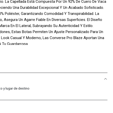
iario. La Capellada Está Compuesta Por Un 92% De Cuero De Vaca
eciendo Una Durabilidad Excepcional Y Un Acabado Sofisticado.
00% Poliéster, Garantizando Comodidad Y Transpirabilidad. La
, Asegura Un Agarre Fiable En Diversas Superficies. El Diseño
arca En El Lateral, Subrayando Su Autenticidad Y Estilo.
dones, Estas Botas Permiten Un Ajuste Personalizado Para Un
Un Look Casual Y Moderno, Las Converse Pro Blaze Aportan Una
A Tu Guardarropa.
 Sport Colombia!:
acific Sport Colombia, Solo Vendemos Productos Originales,
ad Y Calidad De Cada Par De Tenis.
: Somos Distribuidores Autorizados De La Marca, Lo Que Nos
mas Tendencias Y Modelos Exclusivos.
o y lugar de destino
Compra Incluye Una Garantía De 30 Días Por Defectos De
pres Con Total Confianza.
ional: Nuestro Equipo Está Siempre Disponible Para Ayudarte Con
veniente. Nos Esforzamos Por Ofrecer Un Servicio Al Cliente De
 Experiencia De Compra Sea Impecable.