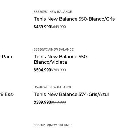
eal Para Uso Diario.
BB550PB1
|
NEW BALANCE
-
Tenis New Balance 550-Blanco/Gris
-32%
$439.990
$649.990
BB550WCA
|
NEW BALANCE
 Para
Tenis New Balance 550-
-34%
Blanco/Violeta
$504.990
$769.990
U574GWH
|
NEW BALANCE
v8 Ess-
Tenis New Balance 574-Gris/Azul
-25%
$389.990
$517.990
BB550VTA
|
NEW BALANCE