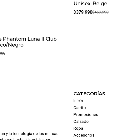
Unisex-Beige
$379.990
$469.990
 Phantom Luna II Club
co/Negro
990
CATEGORÍAS
Inicio
Carrito
Promociones
Calzado
Ropa
dan y la tecnología de las marcas
Accesorios
intenso hasta el lifestyle más