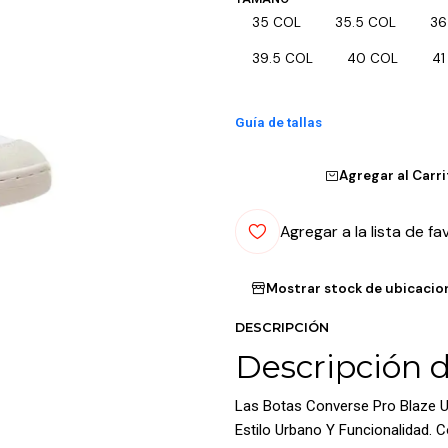
35 COL
35.5 COL
36
39.5 COL
40 COL
41
Guía de tallas
Agregar al Carr
Agregar a la lista de fa
Mostrar stock de ubicacio
DESCRIPCIÓN
Descripción 
Las Botas Converse Pro Blaze U
Estilo Urbano Y Funcionalidad. 